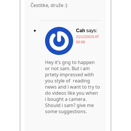
Čestitke, druže :)
Cah
says:
21/12/2015 AT
00:06
Hey it’s gng to happen
or not sam. But i am
prtety impressed with
you style of reading
news and i want to try to
do videos like you when
i bought a camera.
Should i sam? give me
some suggestions.