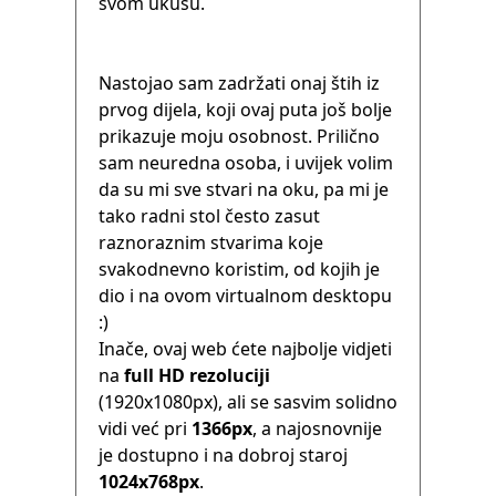
svom ukusu.
Nastojao sam zadržati onaj štih iz
prvog dijela, koji ovaj puta još bolje
prikazuje moju osobnost. Prilično
sam neuredna osoba, i uvijek volim
da su mi sve stvari na oku, pa mi je
tako radni stol često zasut
raznoraznim stvarima koje
svakodnevno koristim, od kojih je
dio i na ovom virtualnom desktopu
:)
Inače, ovaj web ćete najbolje vidjeti
na
full HD rezoluciji
(1920x1080px), ali se sasvim solidno
vidi već pri
1366px
, a najosnovnije
je dostupno i na dobroj staroj
1024x768px
.