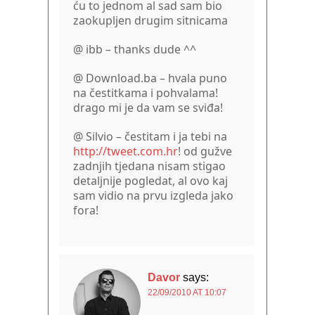
ću to jednom al sad sam bio
zaokupljen drugim sitnicama
@ ibb – thanks dude ^^
@ Download.ba – hvala puno
na čestitkama i pohvalama!
drago mi je da vam se sviđa!
@ Silvio – čestitam i ja tebi na
http://tweet.com.hr
! od gužve
zadnjih tjedana nisam stigao
detaljnije pogledat, al ovo kaj
sam vidio na prvu izgleda jako
fora!
Davor
says:
22/09/2010 AT 10:07