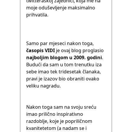
twitteraškoj zajednici, koja me na
moje oduševljenje maksimalno
prihvatila.
Samo par mjeseci nakon toga,
časopis VIDI
je ovaj blog proglasio
najboljim blogom u 2009. godini
.
Budući da sam u tom trenutku iza
sebe imao tek tridesetak članaka,
pravi je izazov bio obraniti ovako
veliku nagradu.
Nakon toga sam na svoju sreću
imao prilično inspirativno
razdoblje, koje je popriličnom
kvanitetetom (a nadam se i