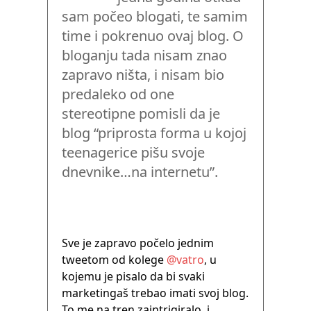
sam počeo blogati, te samim
time i pokrenuo ovaj blog. O
bloganju tada nisam znao
zapravo ništa, i nisam bio
predaleko od one
stereotipne pomisli da je
blog “priprosta forma u kojoj
teenagerice pišu svoje
dnevnike…na internetu”.
Sve je zapravo počelo jednim
tweetom od kolege
@vatro
, u
kojemu je pisalo da bi svaki
marketingaš trebao imati svoj blog.
To me na tren zaintrigiralo, i