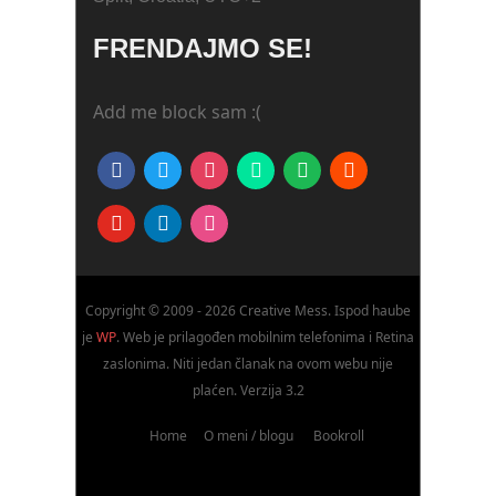
FRENDAJMO SE!
Add me block sam :(
facebook
twitter
instagram
deviantart
spotify
strava
youtube
linkedin
dribbble
Copyright © 2009 - 2026 Creative Mess. Ispod haube
je
WP
. Web je prilagođen mobilnim telefonima i Retina
zaslonima. Niti jedan članak na ovom webu nije
plaćen. Verzija 3.2
Home
O meni / blogu
Bookroll