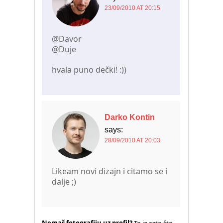
23/09/2010 AT 20:15
@Davor
@Duje
hvala puno dečki! :))
Darko Kontin
says:
28/09/2010 AT 20:03
Likeam novi dizajn i citamo se i
dalje ;)