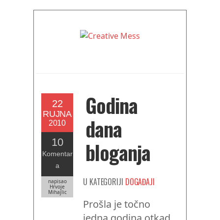
Godina
22
RUJNA
dana
2010
10
bloganja
Komentar
a
U KATEGORIJI
DOGAĐAJI
napisao
Hrvoje
Mihajlic
Prošla je točno
jedna godina otkad