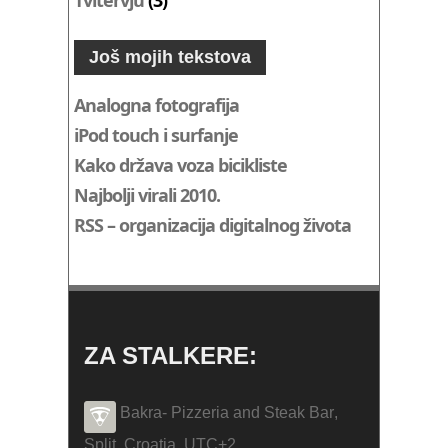
Tvitervju
(3)
Još mojih tekstova
Analogna fotografija
iPod touch i surfanje
Kako država voza bicikliste
Najbolji virali 2010.
RSS – organizacija digitalnog života
ZA STALKERE:
Bakra- Pizzeria and Steak Bar
,
Split
,
Croatia
,
UTC+2