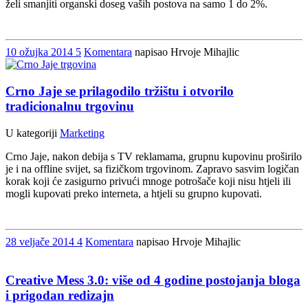
želi smanjiti organski doseg vaših postova na samo 1 do 2%.
10
ožujka
2014
5
Komentara
napisao Hrvoje Mihajlic
Crno Jaje se prilagodilo tržištu i otvorilo
tradicionalnu trgovinu
U kategoriji
Marketing
Crno Jaje, nakon debija s TV reklamama, grupnu kupovinu proširilo
je i na offline svijet, sa fizičkom trgovinom. Zapravo sasvim logičan
korak koji će zasigurno privući mnoge potrošače koji nisu htjeli ili
mogli kupovati preko interneta, a htjeli su grupno kupovati.
28
veljače
2014
4
Komentara
napisao Hrvoje Mihajlic
Creative Mess 3.0: više od 4 godine postojanja bloga
i prigodan redizajn