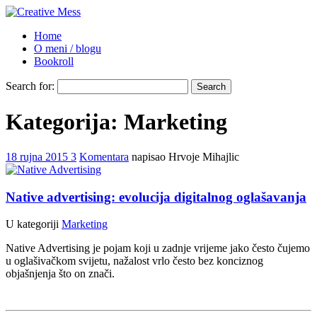
Home
O meni / blogu
Bookroll
Search for:
Kategorija: Marketing
18
rujna
2015
3
Komentara
napisao Hrvoje Mihajlic
Native advertising: evolucija digitalnog oglašavanja
U kategoriji
Marketing
Native Advertising je pojam koji u zadnje vrijeme jako često čujemo
u oglašivačkom svijetu, nažalost vrlo često bez konciznog
objašnjenja što on znači.