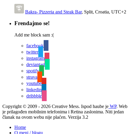
Bakra- Pizzeria and Steak Bar
,
Split
,
Croatia
,
UTC+2
Frendajmo se!
Add me block sam :(
facebook
twitter
instagram
deviantart
spotify
strava
youtube
linkedin
dribbble
Copyright © 2009 - 2026 Creative Mess. Ispod haube je
WP
. Web
je prilagođen mobilnim telefonima i Retina zaslonima. Niti jedan
članak na ovom webu nije plaćen. Verzija 3.2
Home
O meni / blogu