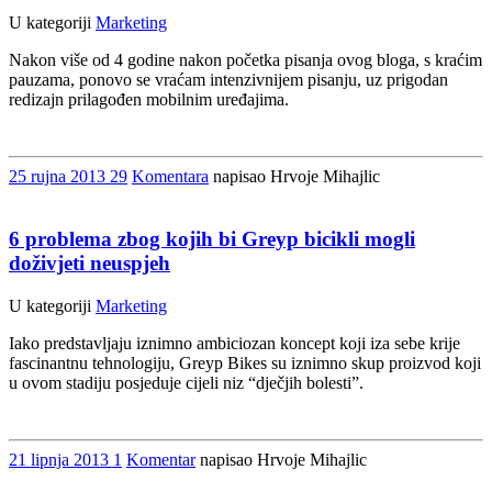
U kategoriji
Marketing
Nakon više od 4 godine nakon početka pisanja ovog bloga, s kraćim
pauzama, ponovo se vraćam intenzivnijem pisanju, uz prigodan
redizajn prilagođen mobilnim uređajima.
25
rujna
2013
29
Komentara
napisao Hrvoje Mihajlic
6 problema zbog kojih bi Greyp bicikli mogli
doživjeti neuspjeh
U kategoriji
Marketing
Iako predstavljaju iznimno ambiciozan koncept koji iza sebe krije
fascinantnu tehnologiju, Greyp Bikes su iznimno skup proizvod koji
u ovom stadiju posjeduje cijeli niz “dječjih bolesti”.
21
lipnja
2013
1
Komentar
napisao Hrvoje Mihajlic