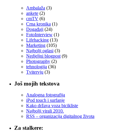
Ambalaža
(3)
ankete
(2)
cmTV
(6)
Crna kronika
(1)
Događaji
(24)
FotoInterview
(1)
Lifehacking
(13)
Marketing
(105)
Najbolji oglasi
(3)
Nedjeljni blogpost
(9)
Photography
(2)
tehnologija
(36)
Tvitervju
(3)
Još mojih tekstova
Analogna fotografija
iPod touch i surfanje
Kako država voza bicikliste
Najbolji virali 2010.
RSS – organizacija digitalnog života
Za stalkere: