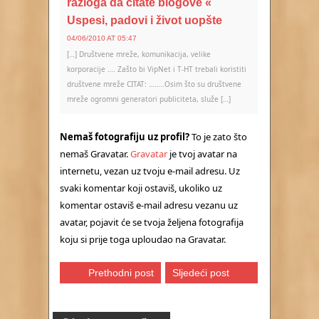
razloga da čitate blogove «
Uspesi, padovi i život uopšte
04/06/2010 AT 05:47
[…] Društvene mreže, komunikacija, velike
korporacije …. Zašto bi VipNet i T-HT trebali koristiti
društvene mreže CITAT: ……..Osim što su društvene
mreže ogromni generatori publiciteta, služe […]
Nemaš fotografiju uz profil?
To je zato što
nemaš Gravatar.
Gravatar
je tvoj avatar na
internetu, vezan uz tvoju e-mail adresu. Uz
svaki komentar koji ostaviš, ukoliko uz
komentar ostaviš e-mail adresu vezanu uz
avatar, pojavit će se tvoja željena fotografija
koju si prije toga uploudao na Gravatar.
Prethodni post
Sljedeći post