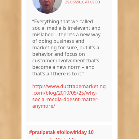
29/05/2010 AT 09:00
“Everything that we called
social media is irrelevant and
mislabed – there’s a new way
of doing business and
marketing for sure, but it’s a
behavior and focus on
customer involvement that’s
become a new norm – and
that’s all there is to it.”
http://www.ducttapemarketing
.com/blog/2010/05/25/why-
social-media-doesnt-matter-
anymore/
#pratipetak #followfriday 10