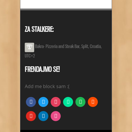
ZA STALKERE:
Bakra- Pizzeria and Steak Bar
,
Split
,
Croatia
,
UTC+2
FRENDAJMO SE!
Add me block sam :(
facebook
twitter
instagram
deviantart
spotify
strava
youtube
linkedin
dribbble