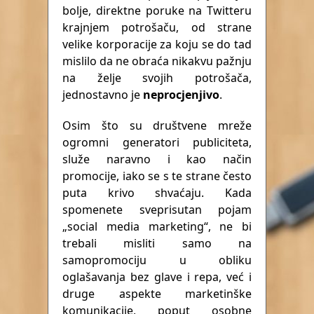
bolje, direktne poruke na Twitteru
krajnjem potrošaču, od strane
velike korporacije za koju se do tad
mislilo da ne obraća nikakvu pažnju
na želje svojih potrošača,
jednostavno je
neprocjenjivo
.
Osim što su društvene mreže
ogromni generatori publiciteta,
služe naravno i kao način
promocije, iako se s te strane često
puta krivo shvaćaju. Kada
spomenete sveprisutan pojam
„social media marketing“, ne bi
trebali misliti samo na
samopromociju u obliku
oglašavanja bez glave i repa, već i
druge aspekte marketinške
komunikacije, poput osobne