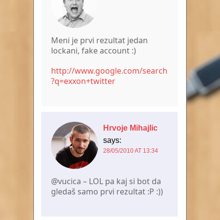
Meni je prvi rezultat jedan
lockani, fake account :)
http://www.google.com/search
?q=exxon+twitter
Hrvoje Mihajlic
says:
28/05/2010 AT 13:34
@vucica – LOL pa kaj si bot da
gledaš samo prvi rezultat :P :))