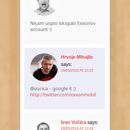
Nisam uspio iskopati Exxonov
account :)
Hrvoje Mihajlic
says:
28/05/2010 AT 13:22
@vucica – google it ;)
http://twitter.com/exxonmobil
Ivan Vučica
says:
28/05/2010 AT 13:26