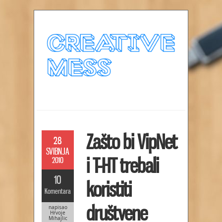
Zašto bi VipNet
28
SVIBNJA
i T-HT trebali
2010
10
koristiti
Komentara
društvene
napisao
Hrvoje
Mihajlic