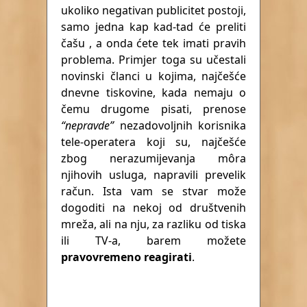
ukoliko negativan publicitet postoji,
samo jedna kap kad-tad će preliti
čašu , a onda ćete tek imati pravih
problema. Primjer toga su učestali
novinski članci u kojima, najčešće
dnevne tiskovine, kada nemaju o
čemu drugome pisati, prenose
“nepravde”
nezadovoljnih korisnika
tele-operatera koji su, najčešće
zbog nerazumijevanja môra
njihovih usluga, napravili prevelik
račun. Ista vam se stvar može
dogoditi na nekoj od društvenih
mreža, ali na nju, za razliku od tiska
ili TV-a, barem možete
pravovremeno reagirati
.