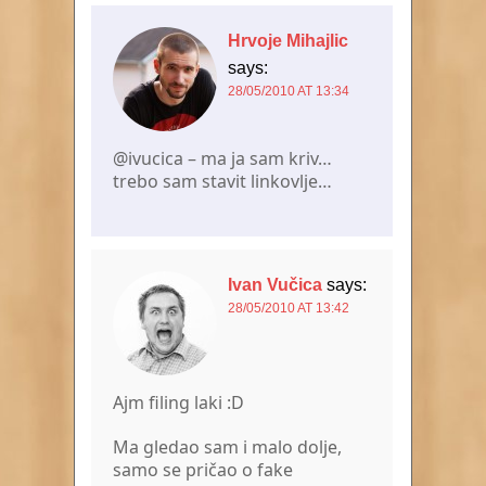
Hrvoje Mihajlic
says:
28/05/2010 AT 13:34
@ivucica – ma ja sam kriv…
trebo sam stavit linkovlje…
Ivan Vučica
says:
28/05/2010 AT 13:42
Ajm filing laki :D
Ma gledao sam i malo dolje,
samo se pričao o fake