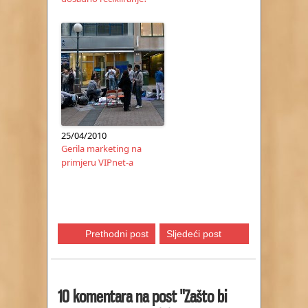
25/04/2010
Gerila marketing na
primjeru VIPnet-a
Prethodni post
Sljedeći post
10 komentara na post "Zašto bi