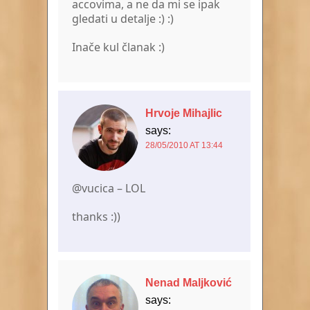
accovima, a ne da mi se ipak
gledati u detalje :) :)
Inače kul članak :)
Hrvoje Mihajlic
says:
28/05/2010 AT 13:44
@vucica – LOL
thanks :))
Nenad Maljković
says: