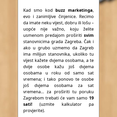
Kad smo kod
buzz marketinga
,
evo i zanimljive činjenice. Recimo
da imate neku vijest, dobru ili lošu –
uopće nije važno, koju želite
usmenom predajom proširiti
svim
stanovnicima grada Zagreba. Čak i
ako u grubo uzmemo da Zagreb
ima milijun stanovnika, ukoliko tu
vijest kažete dvjema osobama, a te
dvije osobe kažu još dvjema
osobama u roku od samo sat
vremena; i tako ponovo te osobe
još dvjema osobama za sat
vremena… za proširiti tu poruku
Zagrebom trebati će vam samo
19
sati!
(uzmite kalkulator pa
provjerite).