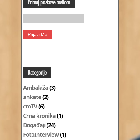
Primaj postove mailom
Kategorije
Ambalaža
(3)
ankete
(2)
cmTV
(6)
Crna kronika
(1)
Događaji
(24)
FotoInterview
(1)