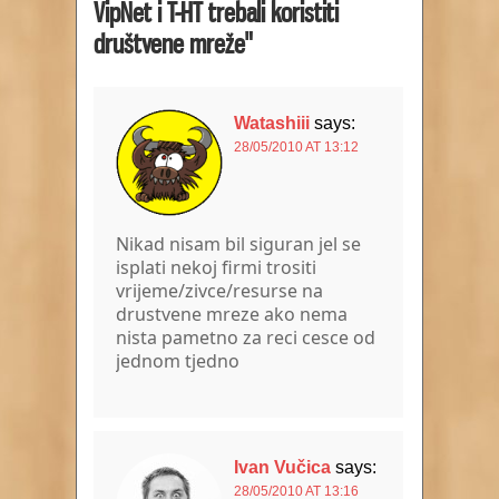
VipNet i T-HT trebali koristiti
društvene mreže"
Watashiii
says:
28/05/2010 AT 13:12
Nikad nisam bil siguran jel se
isplati nekoj firmi trositi
vrijeme/zivce/resurse na
drustvene mreze ako nema
nista pametno za reci cesce od
jednom tjedno
Ivan Vučica
says:
28/05/2010 AT 13:16