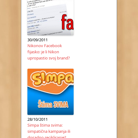
30/09/2011
Nikonov Facebook
fijasko: je li Nikon
upropastio svoj brand?
28/10/2011
Simpa štima svima:
simpatična kampanja ili
dosadno recikliranje?