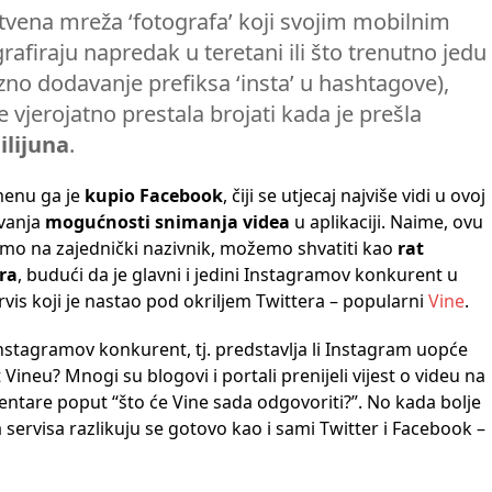
tvena mreža ‘fotografa’ koji svojim mobilnim
rafiraju napredak u teretani ili što trenutno jedu
vezno dodavanje prefiksa ‘insta’ u hashtagove),
e vjerojatno prestala brojati kada je prešla
ilijuna
.
enu ga je
kupio Facebook
, čiji se utjecaj najviše vidi u ovoj
avanja
mogućnosti snimanja videa
u aplikaciji. Naime, ovu
emo na zajednički nazivnik, možemo shvatiti kao
rat
ra
, budući da je glavni i jedini Instagramov konkurent u
is koji je nastao pod okriljem Twittera – popularni
Vine
.
 Instagramov konkurent, tj. predstavlja li Instagram uopće
Vineu? Mnogi su blogovi i portali prenijeli vijest o videu na
tare poput “što će Vine sada odgovoriti?”. No kada bolje
servisa razlikuju se gotovo kao i sami Twitter i Facebook –