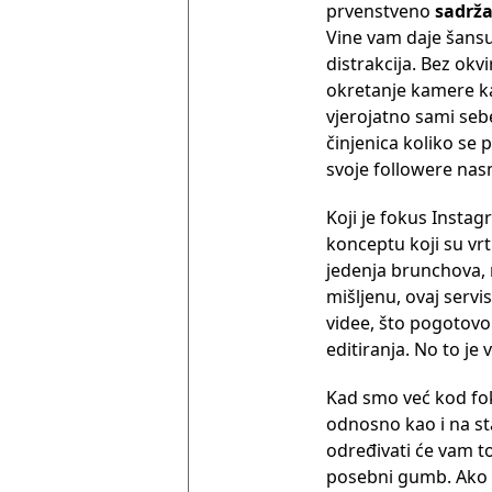
prvenstveno
sadrža
Vine vam daje šansu 
distrakcija. Bez okvi
okretanje kamere ka
vjerojatno sami seb
činjenica koliko se
svoje followere nas
Koji je fokus Instag
konceptu koji su vrt
jedenja brunchova,
mišljenu, ovaj servi
videe, što pogotovo
editiranja. No to je 
Kad smo već kod fo
odnosno kao i na sta
određivati će vam t
posebni gumb. Ako m