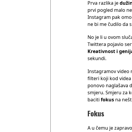
Prva razlika je
duži
prvi pogled malo ne
Instagram pak omog
ne bi me čudilo da s
No je li u ovom sluč
Twittera pojavio ser
Kreativnost i geni
sekundi.
Instagramov video
filteri koji kod vid
ponovo naglašava 
smjeru. Smjeru za k
baciti
fokus
na nešt
Fokus
A u čemu je zaprav