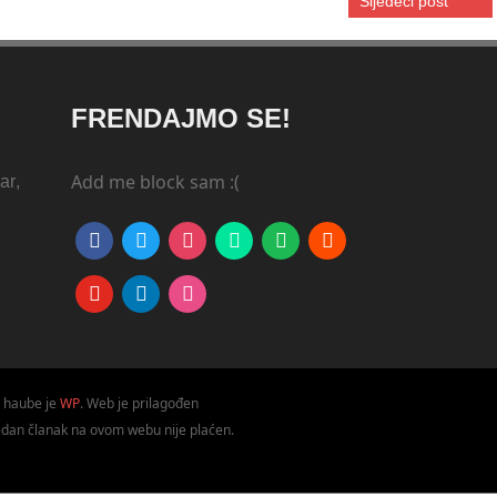
Sljedeći post
FRENDAJMO SE!
Add me block sam :(
ar
,
facebook
twitter
instagram
deviantart
spotify
strava
youtube
linkedin
dribbble
 haube je
WP
. Web je prilagođen
jedan članak na ovom webu nije plaćen.