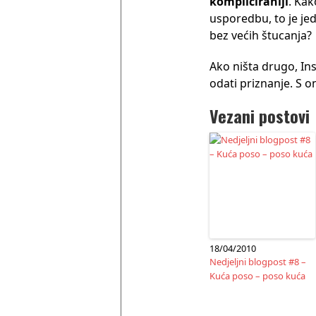
kompliciraniji
. Kak
usporedbu, to je jed
bez većih štucanja?
Ako ništa drugo, I
odati priznanje. S 
Vezani postovi
18/04/2010
Nedjeljni blogpost #8 –
Kuća poso – poso kuća