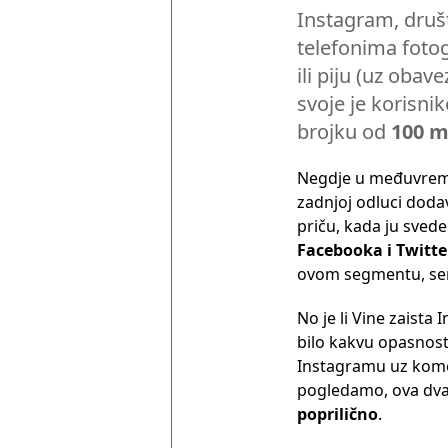
Instagram, druš
telefonima fotog
ili piju (uz oba
svoje je korisnik
brojku od
100 m
Negdje u međuvrem
zadnjoj odluci dod
priču, kada ju sved
Facebooka i Twitte
ovom segmentu, serv
No je li Vine zaista
bilo kakvu opasnost 
Instagramu uz komen
pogledamo, ova dva 
poprilično
.