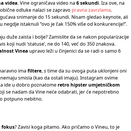
na videa
. Vine ograničava video na
6 sekundi
. Iza ove, na
obične odluke nalazi se zapravo
pravna zavrzlama
.
ućava snimanje do 15 sekundi. Nisam gledao keynote, ali
u negdje istaknuli “ovo je čak 150% više od konkurencije!”.
aju duže zaista i bolje? Zamislite da se nakon popularizacije
vis koji nudi ‘statuse’, ne do 140, već do 350 znakova.
jalnost Vinea
upravo leži u činjenici da se radi o samo 6
 naravno ima
filtere
, s time da su ovoga puta uklonjeni oni
ea nemaju smisla (kao da ostali imaju). Instagram ovime
da ide u dobro poznatome
retro hipster umjetničkom
oji se nadam da Vine neće odabrati, jer će nepotrebno
o potpuno nebitno.
o
fokus
? Zavisi koga pitamo. Ako pričamo o Vineu, to je