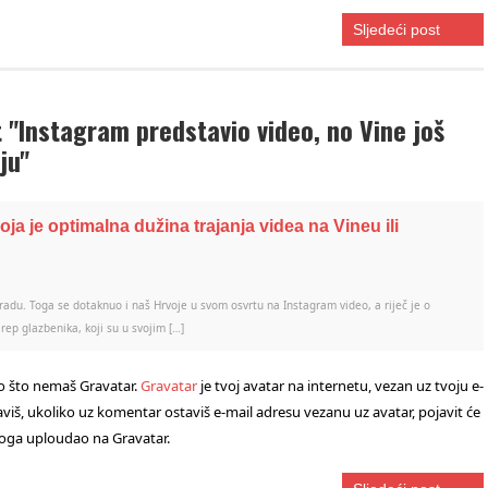
Sljedeći post
"Instagram predstavio video, no Vine još
ju"
a je optimalna dužina trajanja videa na Vineu ili
 radu. Toga se dotaknuo i naš Hrvoje u svom osvrtu na Instagram video, a riječ je o
rep glazbenika, koji su u svojim […]
to što nemaš Gravatar.
Gravatar
je tvoj avatar na internetu, vezan uz tvoju e-
viš, ukoliko uz komentar ostaviš e-mail adresu vezanu uz avatar, pojavit će
e toga uploudao na Gravatar.