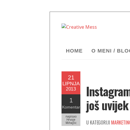
HOME
O MENI / BL
21
LIPNJA
Instagram
2013
još uvije
1
Komentar
napisao
Hrvoje
U KATEGORIJI
MARKETIN
Mihajlic