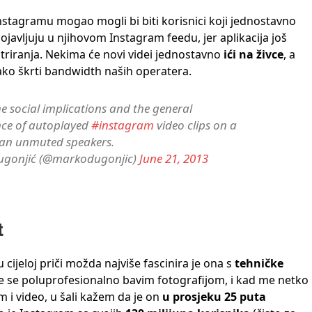
tagramu mogao mogli bi biti korisnici koji jednostavno
ojavljuju u njihovom Instagram feedu, jer aplikacija još
riranja. Nekima će novi videi jednostavno
ići na živce
, a
nako škrti bandwidth naših operatera.
he social implications and the general
nce of autoplayed
#instagram
video clips on a
 an unmuted speakers.
gonjić (@markodugonjic)
June 21, 2013
t
 cijeloj priči možda najviše fascinira je ona s
tehničke
če se poluprofesionalno bavim fotografijom, i kad me netko
 i video, u šali kažem da je on
u prosjeku 25 puta