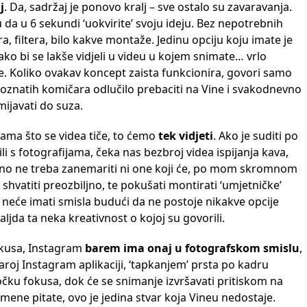
j
. Da, sadržaj je ponovo kralj – sve ostalo su zavaravanja.
da u 6 sekundi ‘uokvirite’ svoju ideju. Bez nepotrebnih
ra, filtera, bilo kakve montaže. Jedinu opciju koju imate je
ko bi se lakše vidjeli u videu u kojem snimate… vrlo
e. Koliko ovakav koncept zaista funkcionira, govori samo
 poznatih komičara odlučilo prebaciti na Vine i svakodnevno
mijavati do suza.
rama što se videa tiče, to ćemo
tek vidjeti
. Ako je suditi po
ili s fotografijama, čeka nas bezbroj videa ispijanja kava,
 no ne treba zanemariti ni one koji će, po mom skromnom
s shvatiti preozbiljno, te pokušati montirati ‘umjetničke’
 neće imati smisla budući da ne postoje nikakve opcije
valjda ta neka kreativnost o kojoj su govorili.
kusa, Instagram
barem ima onaj u fotografskom smislu
,
roj Instagram aplikaciji, ‘tapkanjem’ prsta po kadru
očku fokusa, dok će se snimanje izvršavati pritiskom na
ene pitate, ovo je jedina stvar koja Vineu nedostaje.