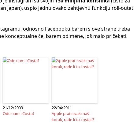
o je Instagram sa svojih
130 milijuna korisnika
(čisto za
an Japan), uspio jednu ovako zahtjevnu funkciju roll-outati
nstagramu, odnosno Facebooku barem s ove strane treba
one konceptualne će, barem od mene, još malo pričekati.
21/12/2009
22/04/2011
Ode nam i Costa?
Apple prati svaki naš
korak, rade li to i ostali?