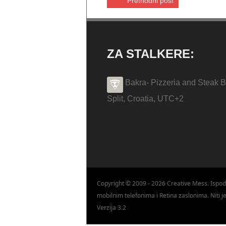
Prethodni post
ZA STALKERE:
Bakra- Pizzeria and Steak B
Split
,
Croatia
,
UTC+2
Copyright © 2009 - 2026 Creative Mess. Ispod
mobilnim telefonima i Retina zaslonima. Niti 
Verzija 3.2