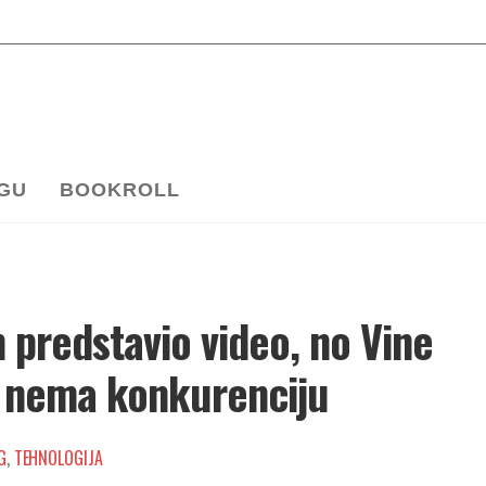
OGU
BOOKROLL
 predstavio video, no Vine
k nema konkurenciju
G
,
TEHNOLOGIJA