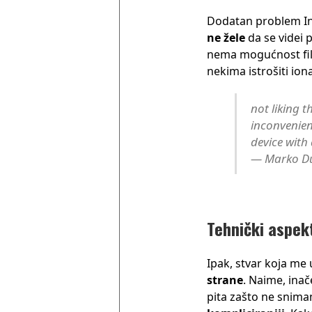
Dodatan problem Ins
ne žele
da se videi p
nema mogućnost filt
nekima istrošiti io
not liking t
inconvenie
device with
— Marko Du
Tehnički aspek
Ipak, stvar koja me u
strane
. Naime, ina
pita zašto ne snimam