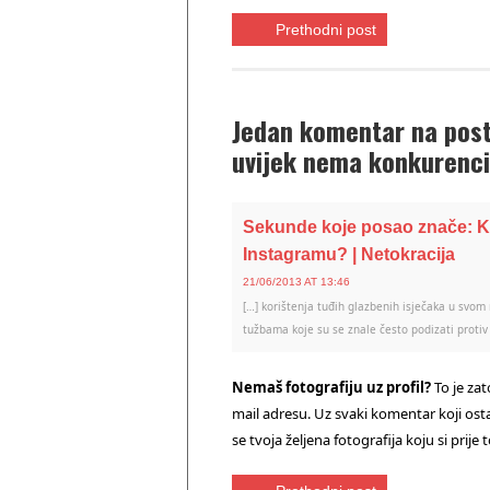
Prethodni post
Jedan komentar na post 
uvijek nema konkurenci
Sekunde koje posao znače: Koj
Instagramu? | Netokracija
21/06/2013 AT 13:46
[…] korištenja tuđih glazbenih isječaka u svom
tužbama koje su se znale često podizati protiv 
Nemaš fotografiju uz profil?
To je za
mail adresu. Uz svaki komentar koji osta
se tvoja željena fotografija koju si prij