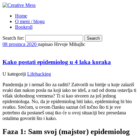
Home
O meni / blogu
Bookroll
Search for:
08
prosinca
2020
napisao Hrvoje Mihajlic
Kako postati epidemiolog u 4 laka koraka
U kategoriji
Lifehacking
Pandemija je i nemaš što za raditi? Zatvorili su birtije u koje zalaziš
svaki dan nakon posla na koji iako ne ideš, a rad od doma ostavlja ti
višak slobodnog vremena? Ti si kao stvoren za još jednog
epidemiologa. No, da je epidemiolog biti lako, epidemiolog bi bio
svatko. Srećom, u ovom članku saznat ćeš točno što ti je sve
potrebno da postaneš onaj tko će u ovoj situaciji bez presedana
ostalima govoriti što i kako.
Faza 1: Sam svoj (majstor) epidemiolog