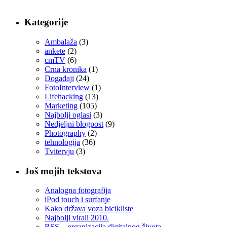
Kategorije
Ambalaža
(3)
ankete
(2)
cmTV
(6)
Crna kronika
(1)
Događaji
(24)
FotoInterview
(1)
Lifehacking
(13)
Marketing
(105)
Najbolji oglasi
(3)
Nedjeljni blogpost
(9)
Photography
(2)
tehnologija
(36)
Tvitervju
(3)
Još mojih tekstova
Analogna fotografija
iPod touch i surfanje
Kako država voza bicikliste
Najbolji virali 2010.
RSS – organizacija digitalnog života