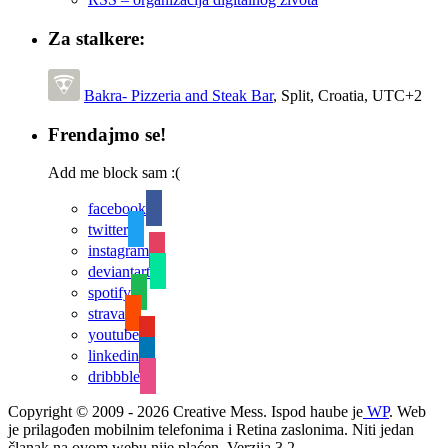
Za stalkere:
Bakra- Pizzeria and Steak Bar
,
Split
,
Croatia
,
UTC+2
Frendajmo se!
Add me block sam :(
facebook
twitter
instagram
deviantart
spotify
strava
youtube
linkedin
dribbble
Copyright © 2009 - 2026 Creative Mess. Ispod haube je
WP
. Web
je prilagođen mobilnim telefonima i Retina zaslonima. Niti jedan
članak na ovom webu nije plaćen. Verzija 3.2