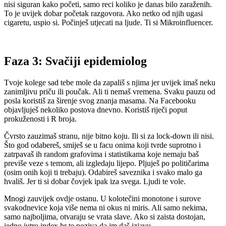
nisi siguran kako početi, samo reci koliko je danas bilo zaraženih.
To je uvijek dobar početak razgovora. Ako netko od njih ugasi
cigaretu, uspio si. Počinješ utjecati na ljude. Ti si Mikroinfluencer.
Faza 3: Svačiji epidemiolog
Tvoje kolege sad tebe mole da zapališ s njima jer uvijek imaš neku
zanimljivu priču ili poučak. Ali ti nemaš vremena. Svaku pauzu od
posla koristiš za širenje svog znanja masama. Na Facebooku
objavljuješ nekoliko postova dnevno. Koristiš riječi poput
prokuženosti i R broja.
Čvrsto zauzimaš stranu, nije bitno koju. Ili si za lock-down ili nisi.
Što god odabereš, smiješ se u facu onima koji tvrde suprotno i
zatrpavaš ih random grafovima i statistikama koje nemaju baš
previše veze s temom, ali izgledaju lijepo. Pljuješ po političarima
(osim onih koji ti trebaju). Odabireš saveznika i svako malo ga
hvališ. Jer ti si dobar čovjek ipak iza svega. Ljudi te vole.
Mnogi zauvijek ovdje ostanu. U kolotečini monotone i surove
svakodnevice koja više nema ni okus ni miris. Ali samo nekima,
samo najboljima, otvaraju se vrata slave. Ako si zaista dostojan,
jedno jutro index.hr te poziva da im daš izjavu.