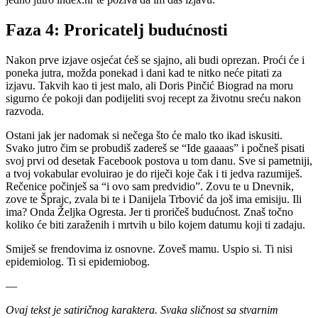
Faza 4: Proricatelj budućnosti
Nakon prve izjave osjećat ćeš se sjajno, ali budi oprezan. Proći će i
poneka jutra, možda ponekad i dani kad te nitko neće pitati za
izjavu. Takvih kao ti jest malo, ali Doris Pinčić Biograd na moru
sigurno će pokoji dan podijeliti svoj recept za životnu sreću nakon
razvoda.
Ostani jak jer nadomak si nečega što će malo tko ikad iskusiti.
Svako jutro čim se probudiš zadereš se “Ide gaaaas” i počneš pisati
svoj prvi od desetak Facebook postova u tom danu. Sve si pametniji,
a tvoj vokabular evoluirao je do riječi koje čak i ti jedva razumiješ.
Rečenice počinješ sa “i ovo sam predvidio”. Zovu te u Dnevnik,
zove te Šprajc, zvala bi te i Danijela Trbović da još ima emisiju. Ili
ima? Onda Željka Ogresta. Jer ti proričeš budućnost. Znaš točno
koliko će biti zaraženih i mrtvih u bilo kojem datumu koji ti zadaju.
Smiješ se frendovima iz osnovne. Zoveš mamu. Uspio si. Ti nisi
epidemiolog. Ti si epidemiobog.
—
Ovaj tekst je satiričnog karaktera. Svaka sličnost sa stvarnim