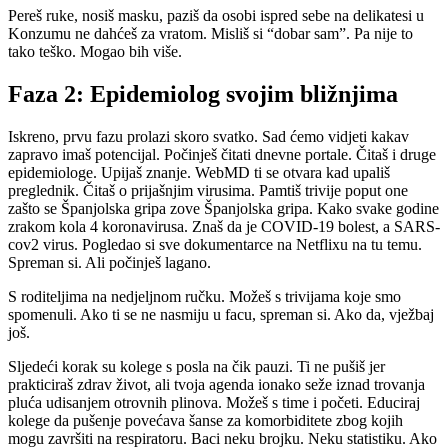
Pereš ruke, nosiš masku, paziš da osobi ispred sebe na delikatesi u
Konzumu ne dahćeš za vratom. Misliš si “dobar sam”. Pa nije to
tako teško. Mogao bih više.
Faza 2: Epidemiolog svojim bližnjima
Iskreno, prvu fazu prolazi skoro svatko. Sad ćemo vidjeti kakav
zapravo imaš potencijal. Počinješ čitati dnevne portale. Čitaš i druge
epidemiologe. Upijaš znanje. WebMD ti se otvara kad upališ
preglednik. Čitaš o prijašnjim virusima. Pamtiš trivije poput one
zašto se Španjolska gripa zove Španjolska gripa. Kako svake godine
zrakom kola 4 koronavirusa. Znaš da je COVID-19 bolest, a SARS-
cov2 virus. Pogledao si sve dokumentarce na Netflixu na tu temu.
Spreman si. Ali počinješ lagano.
S roditeljima na nedjeljnom ručku. Možeš s trivijama koje smo
spomenuli. Ako ti se ne nasmiju u facu, spreman si. Ako da, vježbaj
još.
Sljedeći korak su kolege s posla na čik pauzi. Ti ne pušiš jer
prakticiraš zdrav život, ali tvoja agenda ionako seže iznad trovanja
pluća udisanjem otrovnih plinova. Možeš s time i početi. Educiraj
kolege da pušenje povećava šanse za komorbiditete zbog kojih
mogu završiti na respiratoru. Baci neku brojku. Neku statistiku. Ako